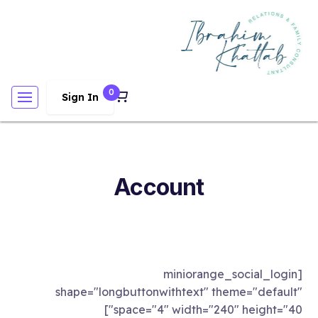
0
Sign In
Account
[miniorange_social_login
shape="longbuttonwithtext" theme="default"
space="4" width="240" height="40"]