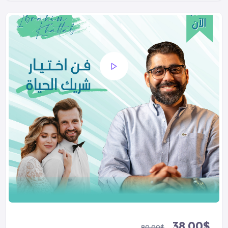
38.00
$
80.00
$