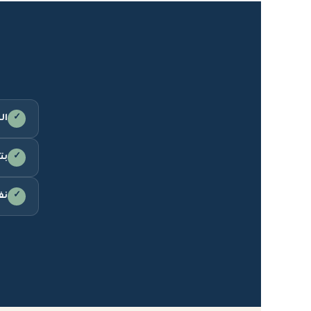
✓
ال
✓
بت
✓
نف