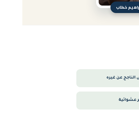
براهيم خطاب
 الناجح عن غيره
ر عشوائية