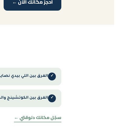
احجز مكانك الآن ←
الفرق بين اللي بيدي نصا
✓
الفرق بين الكوتشينج وال
✓
سجّل مكانك دلوقتي ←