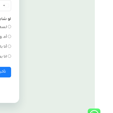
لو شاي
لسه 
آه، 
أنا ب
انا 
تأكي