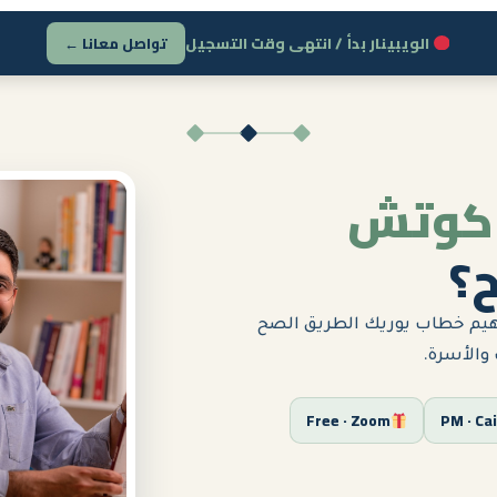
الويبينار بدأ / انتهى وقت التسجيل
تواصل معانا ←
كوتش
؟
راهيم خطاب يوريك الطريق الصح
 والأسرة.
Free · Zoom