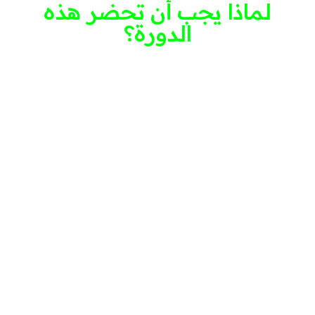
لماذا يجب أن تحضر هذه
الدورة؟
تتعلم من واحد من افضل المختصين في
مجال الصحة النفسية والعلاقات العالم
العربي.
بيئة تعليمية آمنة تحترم الخصوصية
والسرية.
منهج شامل يغطي جميع جوانب العلاقات
المؤذية.
ورش عمل تفاعلية وتمارين عملية لتطبيق
المعرفة مباشرة.