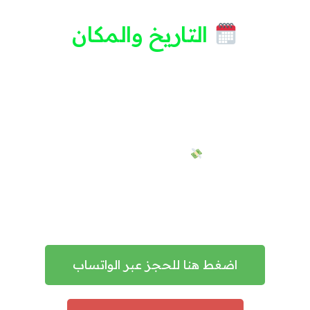
التاريخ والمكان
يوم السبت والأحد، 18 / 19 / 5
جدة – فندق لاهويا، شارع حراء، حي الشاطئ
من الساعة 6 مساءً إلى 10 مساءً
التكلفة: 799 ريال
لا تفوت فرصتك لتكون جزءًا من هذه الرحلة التحولية.
انضم إلينا اليوم واستعد حياتك بقوة وثقة!
اضغط هنا للحجز عبر الواتساب