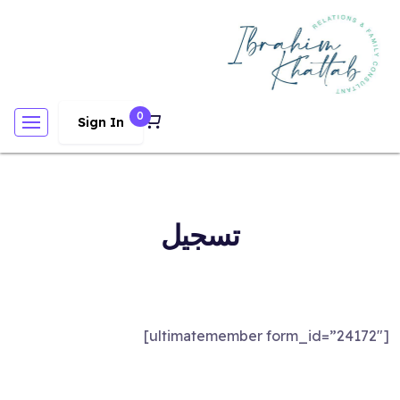
0
Sign In
تسجيل
[ultimatemember form_id=”24172″]