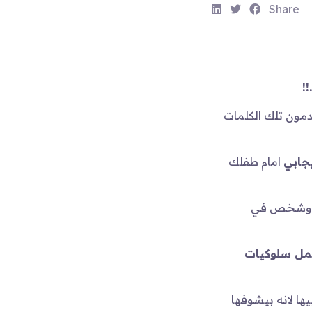
S
S
S
Share
h
h
h
a
a
a
r
r
r
e
e
e
!
:
:
:
دمون تلك الكلمات
جابي
امام طفلك
ال وشخص في
مل سلوكيات
ا لانه بيشوفها