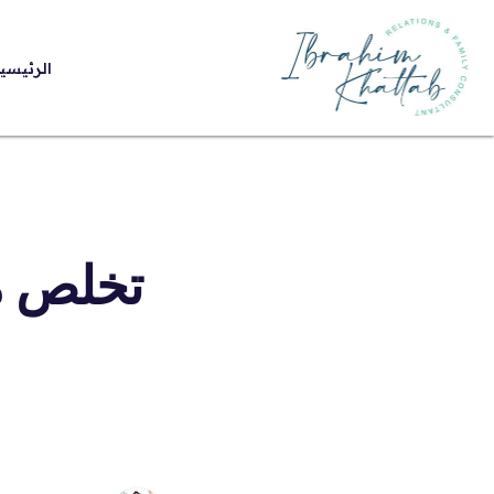
الرئيسي
تخلص م