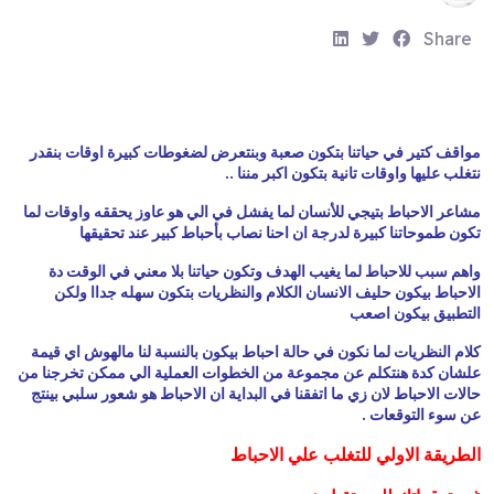
S
S
S
Share
h
h
h
a
a
a
r
r
r
e
e
e
مواقف كتير في حياتنا بتكون صعبة وبنتعرض لضغوطات كبيرة اوقات بنقدر
نتغلب عليها واوقات تانية بتكون اكبر مننا ..
:
:
:
مشاعر الاحباط بتيجي للأنسان لما يفشل في الي هو عاوز يحققه واوقات لما
تكون طموحاتنا كبيرة لدرجة ان احنا نصاب بأحباط كبير عند تحقيقها
واهم سبب للاحباط لما يغيب الهدف وتكون حياتنا بلا معني في الوقت دة
الاحباط بيكون حليف الانسان الكلام والنظريات بتكون سهله جداا ولكن
التطبيق بيكون اصعب
كلام النظريات لما نكون في حالة احباط بيكون بالنسبة لنا مالهوش اي قيمة
علشان كدة هنتكلم عن مجموعة من الخطوات العملية الي ممكن تخرجنا من
حالات الاحباط لان زي ما اتفقنا في البداية ان الاحباط هو شعور سلبي بينتج
عن سوء التوقعات .
الطريقة الاولي للتغلب علي الاحباط