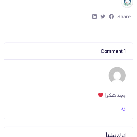
S
S
S
Share
h
h
h
a
a
a
r
r
r
e
e
e
1 Comment
:
:
:
بجد شكرا
رد
اترك تعليقاً