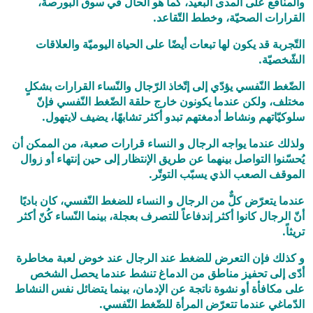
والمنافع على المدى البعيد، كما هو الحال في سوق البورصة،
القرارات الصحيّة، وخطط التّقاعد.
التّجربة قد يكون لها تبعات أيضًا على الحياة اليوميّة والعلاقات
الشّخصيّة.
الضّغط النّفسي يؤدّي إلى إتّخاذ الرّجال والنّساء القرارات بشكلٍ
مختلف، ولكن عندما يكونون خارج حلقة الضّغط النّفسي فإنّ
سلوكيّاتهم ونشاط أدمغتهم تبدو أكثر تشابهًا، يضيف لايتهول.
ولذلك عندما يواجه الرجال و النساء قرارات صعبة، من الممكن أن
يُحسّنوا التواصل بينهما عن طريق الإنتظار إلى حين إنتهاء أو زوال
الموقف الصعب الذي يسبّب التوتّر.
عندما يتعرّض كلٌّ من الرجال و النساء للضغط النّفسي، كان باديًا
أنّ الرجال كانوا أكثر إندفاعاً للتصرف بعجلة، بينما النّساء كُنّ أكثر
تريثاً.
و كذلك فإن التعرض للضغط عند الرجال عند خوض لعبة مخاطرة
أدّى إلى تحفيز مناطق من الدماغ تنشط عندما يحصل الشخص
على مكافأة أو نشوة ناتجة عن الإدمان، بينما يتضائل نفس النشاط
الدّماغي عندما تتعرّض المرأة للضّغط النّفسي.