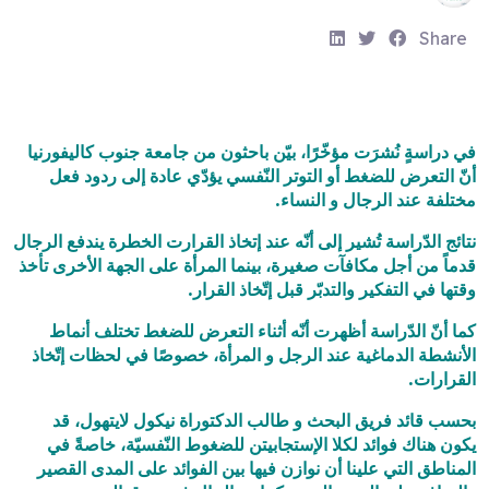
S
S
S
Share
h
h
h
a
a
a
r
r
r
e
e
e
في دراسةٍ نُشرَت مؤخّرًا، بيّن باحثون من جامعة جنوب كاليفورنيا
:
:
:
أنّ التعرض للضغط أو التوتر النّفسي يؤدّي عادة إلى ردود فعل
مختلفة عند الرجال و النساء.
نتائج الدّراسة تُشير إلى أنّه عند إتخاذ القرارت الخطرة يندفع الرجال
قدماً من أجل مكافآت صغيرة، بينما المرأة على الجهة الأخرى تأخذ
وقتها في التفكير والتدبّر قبل إتّخاذ القرار.
كما أنّ الدّراسة أظهرت أنّه أثناء التعرض للضغط تختلف أنماط
الأنشطة الدماغية عند الرجل و المرأة، خصوصًا في لحظات إتّخاذ
القرارات.
بحسب قائد فريق البحث و طالب الدكتوراة نيكول لايتهول، قد
يكون هناك فوائد لكلا الإستجابيتن للضغوط النّفسيّة، خاصةً في
المناطق التي علينا أن نوازن فيها بين الفوائد على المدى القصير