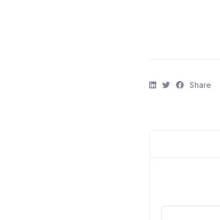
S
S
S
Share
h
h
h
a
a
a
r
r
r
e
e
e
:
:
: