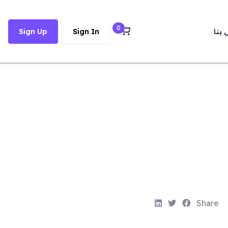
0
 بنا
Sign In
Sign Up
S
S
S
Share
h
h
h
a
a
a