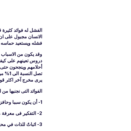
الفشل له فوائد كثيرة ق
الانسان مجبول على ان 
فشله ويستعيد حماسه ب
وقد يكون من الاسباب 
أحلامهم وينجح
ون حتى و
تصل ال
يرى مخرج آخر اكثر قوة
الفوائد التى نجنيها من 
1- أن يكون سببا وحافزا للنجاح لأننا ذقنا مرارة الفشل وتحركنا للحصول على التغير للافضل .
2- التفكير فى معرفة ماهى نقاط الضعف .
3- اثباتٌ للذات في محيطنا الاجتماعى والاسرى .