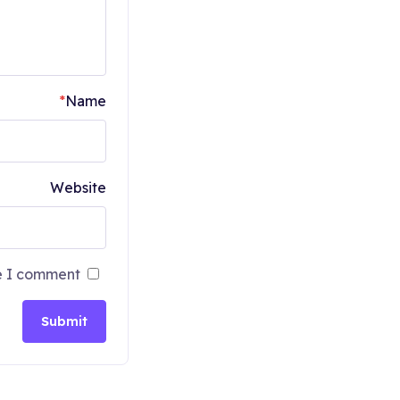
*
Name
Website
e I comment.