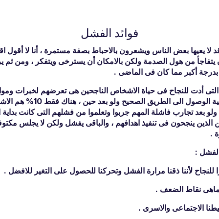
فوائد الفشل
د لا يعيها بعض الناس ويشعرون بالاحباط بصفة مستمرة ، أنا لا أقول اقه
يتفاجأ من هول الصدمة ولكن بالامكان أن يسترخى ويتفكر ، ومن ثم ير
درجة أكبر مما كان فى الماضى .
التى أدت للنجاح فى حياة الاشخاص الناجحين هى تعرضهم لخبرات ومو
دروس تعينهم على كيفية الوصول الى ال
لو بعد تجارب فاشلة المهم جربوا وتعلموا من فشلهم التى كانت بداية ا
نسبة الى 1% من الذين ينجحون فى تنفيذ اهدافهم ، والباقى يفشل ولكن لا يجلس م
 .
الفشل :