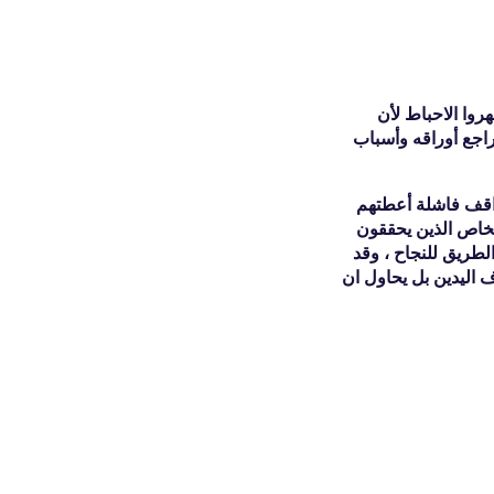
r
r
r
e
e
e
:
:
:
روا الاحباط لأن
اجع أوراقه وأسباب
اقف فاشلة أعطتهم
طريق الصحيح ولو بعد حين ، هناك فقط 10% هم الاشخاص الذين يحققون
لطريق للنجاح ، وقد
كتوف اليدين بل يحاول ان