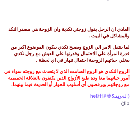
h
h
h
a
a
a
r
r
r
e
e
e
العادي ان الرجل يقول زوجتي نكدية وان الزوجة هي مصدر النكد
:
:
:
والمشاكل في البيت .
لما ينتقل الامر الي الزوج ويصبح نكدي بيكون الموضوع اكبر من
قدرة المرأة علي الاحتمال وقدرتها علي العيش مع رجل نكدي
بيخلي حياتهم الزوجية احتمال تنهار في اي لحظة .
الزوج النكدي هو الزوج الصامت الذي لا يتحدث مع زوجته سواء في
أمور حياتهما معا ودة طبع الأزواج الذين يكتفون بالعلاقة الحميمية
مع زوجاتهم ويرفضون أى أسلوب للحوار أو الحديث فيما بينهما.
(المزيد&hel
壯陽藥
lip;)